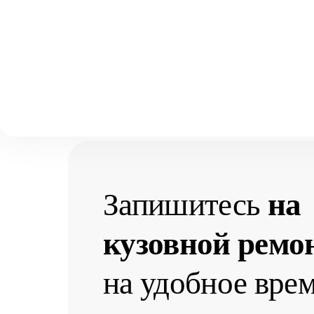
Выберите свой город
Москва
Главная
Услуги
Кузовной ремонт
Аксай
Кузовной ремонт
Волгоград
Воронеж
Краснодар
Запишитесь
на
кузовной ремо
на удобное вре