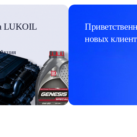
ла LUKOIL
Приветственн
новых клиент
Акция