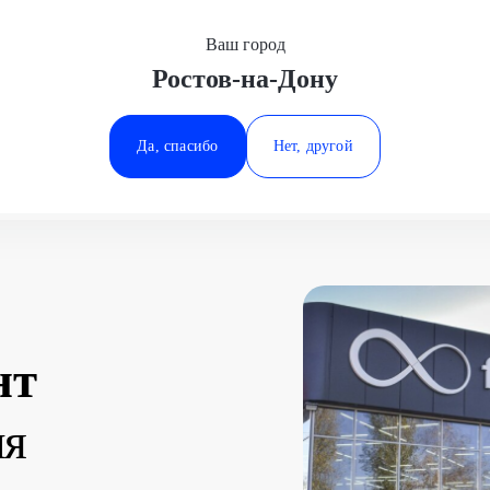
Ваш город
Ростов-на-Дону
Минеральные Воды
Ростов-на-Дону
Да, спасибо
Нет, другой
Ставрополь
Тюмень
нт
мя