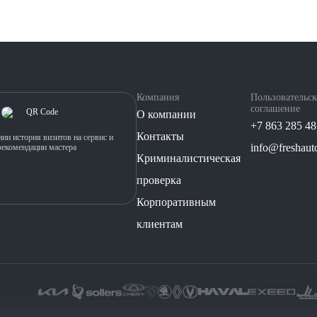
Компания
Пользовательск
соглашение
О компании
+7 863 285 48
Контакты
ии история визитов на сервис и
info@freshauto
рекомендации мастера
Криминалистическая
проверка
Корпоративным
клиентам