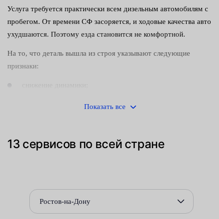
Услуга требуется практически всем дизельным автомобилям с
пробегом. От времени СФ засоряется, и ходовые качества авто
ухудшаются. Поэтому езда становится не комфортной.
На то, что деталь вышла из строя указывают следующие
признаки:
снижение динамики;
повышение потребления топлива;
Показать все
характерные ошибки на приборной панели или бортовом
компьютере;
13 сервисов по всей стране
горит Check Engine;
аварийный режим работы мотора.
Иногда похожие симптомы возникают и при других
Ростов-на-Дону
неисправностях. Поэтому рекомендуется в разумные сроки