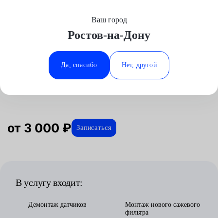
Ваш город
Выберите свой город
Ростов-на-Дону
Москва
Минеральные Воды
Главная
Услуги
Отзывы
Автосервис
Техническое обслуживание
Замена сажевого фильтра
Аксай
Ростов-на-Дону
Да, спасибо
Нет, другой
Замена сажевого фильтра в
Волгоград
Ставрополь
Ростове-на-Дону
Воронеж
Тюмень
Краснодар
от 3 000 ₽
Записаться
В услугу входит:
Демонтаж датчиков
Монтаж нового сажевого
фильтра