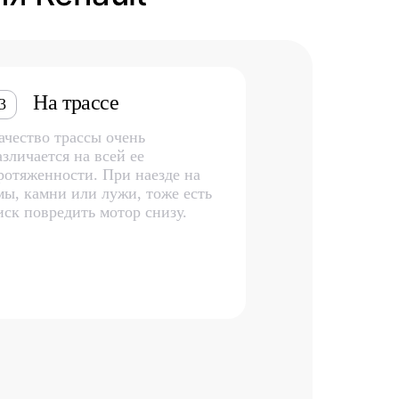
На трассе
3
ачество трассы очень
азличается на всей ее
ротяженности. При наезде на
мы, камни или лужи, тоже есть
иск повредить мотор снизу.