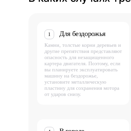
Для бездорожья
1
Камни, толстые корни деревьев и
другие препятствия представляют
опасность для незащищенного
картера двигателя. Поэтому, если
вы планируете эксплуатировать
машину на бездорожье,
установите металлическую
пластину для сохранения мотора
от ударов снизу.