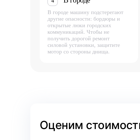
В городе
4
В городе машину подстерегают
другие опасности: бордюры и
открытые люки городских
коммуникаций. Чтобы не
получить дорогой ремонт
силовой установки, защитите
мотор со стороны днища.
Оценим стоимость