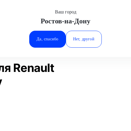
Ваш город
Ростов-на-Дону
Минеральные Воды
Установка дополнительного оборудования
Защита картера
Renault
Ростов-на-Дону
Да, спасибо
Нет, другой
Ставрополь
Статьи
Отзывы
Тюмень
я Renault
у