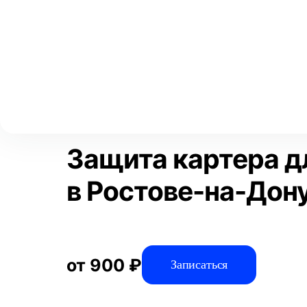
Выберите свой город
Москва
Главная
Услуги
Отзывы
Дополнительное оборудование
Аксай
Волгоград
Преимущества
Воронеж
Краснодар
Защита картера дл
в Ростове-на-Дон
от 900 ₽
Записаться