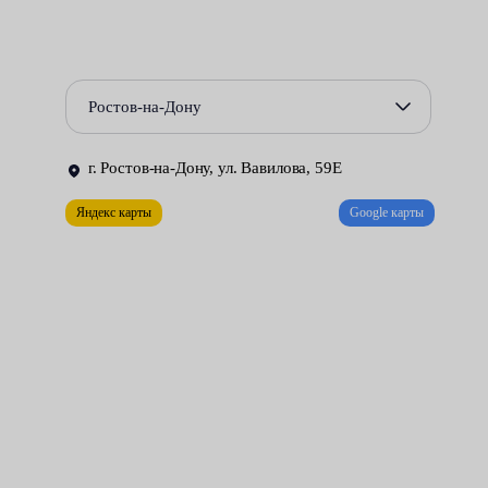
компьютерное обследование;
замер давления;
осмотр фильтров и замена;
Ростов-на-Дону
тест распылителей форсунок, измерение на
г. Ростов-на-Дону, ул. Вавилова, 59Е
сопротивление и очистка;
Яндекс карты
Google карты
контроль состояния бензонасоса, клапанов.
После этого наши мастера устраняют выявленные
неисправности. Например, промывают инжектор и бензобак,
заменяют разрушенные магистрали.