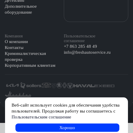
Детейлинг
Дополнительное
оборудование
Компания
Пользовательское
соглашение
О компании
+7 863 285 48 49
Контакты
info@freshautoservice.ru
Криминалистическая
проверка
Корпоративным клиентам
©️ 2026 Fresh Auto
Веб-сайт использует cookies для обеспечания удобства
пользователей. Продолжая работу вы соглашаетесь с
Сетевое издание «Первый автомобильный маркетплейс» зарегистрировано
Пользовательским соглашение
Решением Федеральной службы по надзору в сфере связи, информационных
технологий и массовых коммуникаций (Роскомнадзор) № Эл № ФС77-84512 от
29 декабря 2022 г.
Хорошо
Записаться на услугу
Учредитель: Общество с ограниченной ответственностью «МБ-Авто»