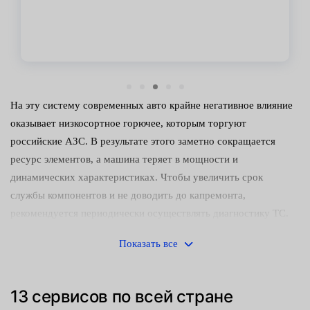
На эту систему современных авто крайне негативное влияние
оказывает низкосортное горючее, которым торгуют
российские АЗС. В результате этого заметно сокращается
ресурс элементов, а машина теряет в мощности и
динамических характеристиках. Чтобы увеличить срок
службы компонентов и не доводить до капремонта,
рекомендуется периодически осуществлять диагностику ТС.
Какие работы проводятся?
Показать все
В центрах обслуживания Fresh Auto в рамках данной услуги
проводятся несколько проверок:
13 сервисов по всей стране