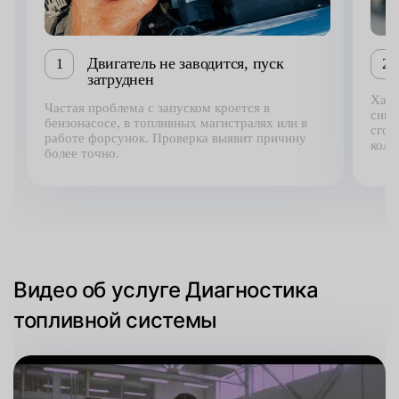
Двигатель не заводится, пуск
1
2
затруднен
Хара
Частая проблема с запуском кроется в
сигн
бензонасосе, в топливных магистралях или в
сгор
работе форсунок. Проверка выявит причину
коли
более точно.
Видео об услуге Диагностика
топливной системы