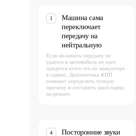
Машина сама
1
переключает
передачу на
нейтральную
Если включить передачу не
удается и автомобиль не едет,
придется везти его на эвакуаторе
в сервис. Диагностика КПП
поможет определить точную
причину и составить заказ-наряд
на ремонт.
Посторонние звуки
4