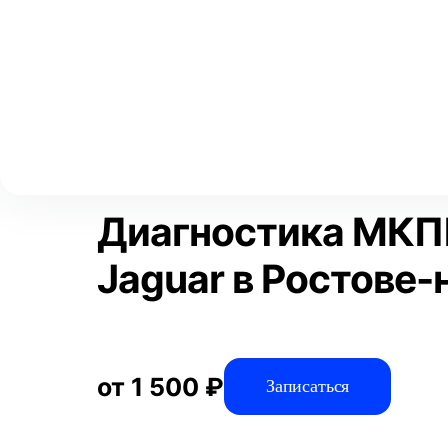
Выберите свой город
Москва
Главная
Услуги
Отзывы
Диагностика
Диагностика авто
Аксай
Волгоград
Преимущества
Воронеж
Краснодар
Диагностика МКП
Jaguar в Ростове-
от 1 500 ₽
Записаться