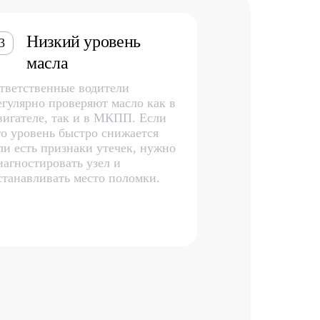
Низкий уровень
3
масла
тветственные водители
егулярно проверяют масло как в
вигателе, так и в МКПП. Если
го уровень быстро снижается
ли есть признаки утечек, нужно
иагностировать узел и
станавливать место поломки.