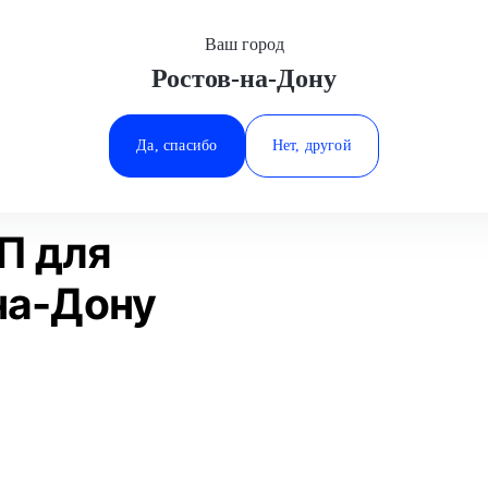
Ваш город
Ростов-на-Дону
Минеральные Воды
Диагностика МКПП
Jaguar
Ростов-на-Дону
Да, спасибо
Нет, другой
Ставрополь
Статьи
Отзывы
Тюмень
П для
на-Дону