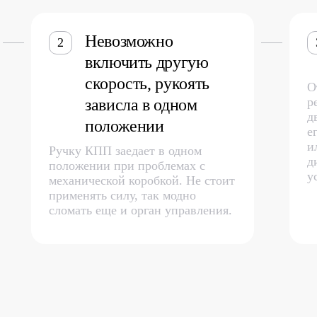
Невозможно
2
включить другую
скорость, рукоять
О
р
зависла в одном
д
положении
е
и
Ручку КПП заедает в одном
д
положении при проблемах с
у
механической коробкой. Не стоит
применять силу, так модно
сломать еще и орган управления.