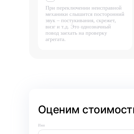
При переключении неисправной
механики слышится посторонний
звук – постукивания, скрежет,
визг и т.д. Это однозначный
повод заехать на проверку
агрегата.
Оценим стоимость
Имя