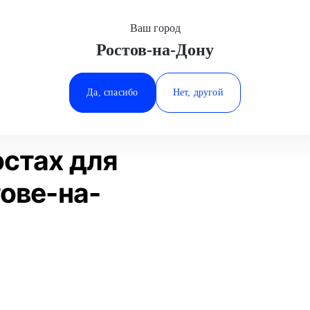
Ваш город
Ростов-на-Дону
Минеральные Воды
Замена масла в мостах
Volkswagen
Ростов-на-Дону
Да, спасибо
Нет, другой
Ставрополь
Статьи
Отзывы
Тюмень
остах для
тове-на-