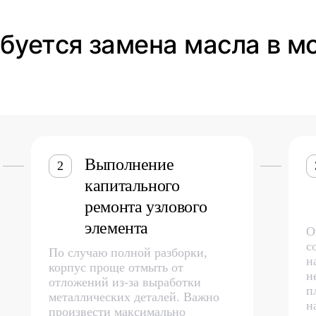
ебуется замена масла в м
Выполнение
2
капитального
ремонта узлового
элемента
О
с
По случаю полной разборки,
н
корпус проще отмыть от
н
отложений из-за выработки
п
металлических деталей. Важно
н
произвести максимально