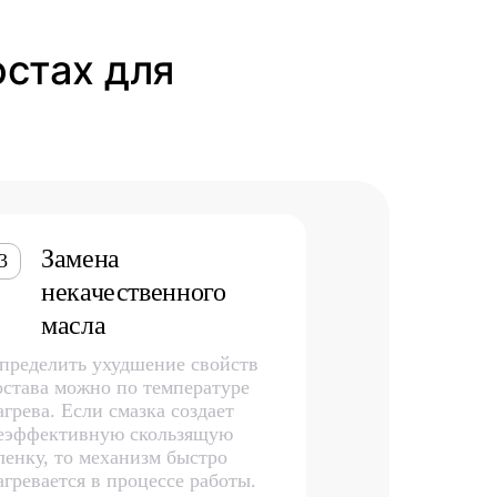
остах для
Замена
3
некачественного
масла
пределить ухудшение свойств
остава можно по температуре
агрева. Если смазка создает
еэффективную скользящую
ленку, то механизм быстро
агревается в процессе работы.