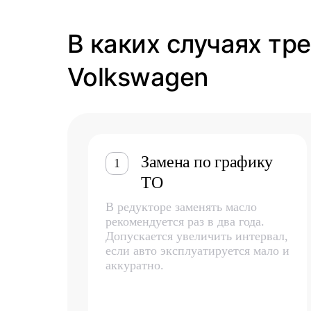
В каких случаях тр
Volkswagen
Замена по графику
1
ТО
В редукторе заменять масло
рекомендуется раз в два года.
Допускается увеличить интервал,
если авто эксплуатируется мало и
аккуратно.