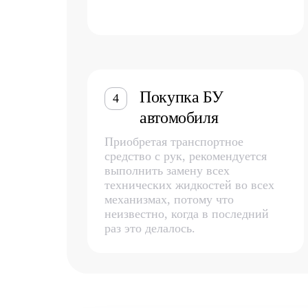
Покупка БУ
4
автомобиля
Приобретая транспортное
средство с рук, рекомендуется
выполнить замену всех
технических жидкостей во всех
механизмах, потому что
неизвестно, когда в последний
раз это делалось.