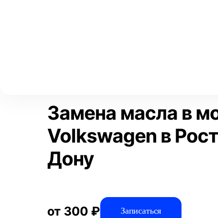
Выберите свой город
Москва
Главная
Услуги
Отзывы
Автосервис
Замена жидкостей
Аксай
Волгоград
Преимущества
Воронеж
Краснодар
Замена масла в м
Volkswagen в Рос
Дону
от 300 ₽
Записаться