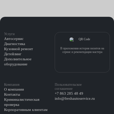
диагностические приборы и расходные материалы. В перечне
услуг, предоставляемых нами по доступным ценам, есть и
качественный ремонт АКПП.
Услуги
Автосервис
Диагностика
В приложении история визитов на
Кузовной ремонт
сервис и рекомендации мастера
Детейлинг
Дополнительное
оборудование
Компания
Пользовательское
соглашение
О компании
+7 863 285 48 49
Контакты
info@freshautoservice.ru
Криминалистическая
проверка
Корпоративным клиентам