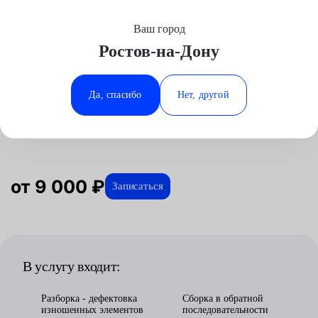
Ваш город
Выберите свой город
Ростов-на-Дону
Москва
Минеральные Воды
Главная
Услуги
Отзывы
Автосервис
Трансмиссия
Ремонт АКПП
Datsun
Аксай
Ростов-на-Дону
Да, спасибо
Нет, другой
Ремонт АКПП для Datsun в
Волгоград
Ставрополь
Ростове-на-Дону
Воронеж
Тюмень
Краснодар
от 9 000 ₽
Записаться
В услугу входит:
Разборка - дефектовка
Сборка в обратной
изношенных элементов
последовательности