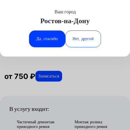
Ваш город
Выберите свой город
Ростов-на-Дону
Москва
Минеральные Воды
Главная
Услуги
Отзывы
Автосервис
Техническое обслуживание
Замена ролика приводного ремня
Audi
Аксай
Ростов-на-Дону
Да, спасибо
Нет, другой
Замена ролика приводного ремня
Волгоград
Ставрополь
для Audi в Ростове-на-Дону
Воронеж
Тюмень
Краснодар
от 750 ₽
Записаться
В услугу входит:
Частичный демонтаж
Монтаж ролика
приводного ремня
приводного ремня