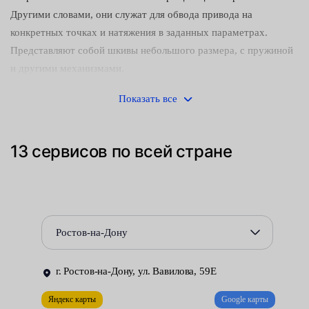
Другими словами, они служат для обвода привода на
конкретных точках и натяжения в заданных параметрах.
Представляют собой шкивы небольшого размера, с пружиной
и другими механизмами.
Признаки выхода из строя:
Показать все
следы ржавчины и появление трещин на поверхности;
13 сервисов по всей стране
износ подшипника;
сколы, растрескивания, ямки;
потеря соосности механизмами газораспределения;
Ростов-на-Дону
шум в зоне ГРМ;
нарушение установки рычага;
г. Ростов-на-Дону, ул. Вавилова, 59Е
люфты и сильная вибрация.
Яндекс карты
Google карты