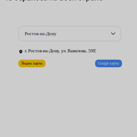
коррозионных разрушений, происходящих по причине
использования не соответствующих требованиям
производителя смазочных материалов.
Ростов-на-Дону
Для замены внутреннего ШРУСа приходится полностью
демонтировать неисправный приводной вал. Эту трудоёмкую
г. Ростов-на-Дону, ул. Вавилова, 59Е
работу можно выполнить лишь в условиях хорошо
оборудованной мастерской. Автомобилистов, желающих
Яндекс карты
Google карты
оперативно устранить возникшую проблему и качественно
отремонтировать свою машину за разумную плату, мы
приглашаем в сервисные центры Fresh Auto.