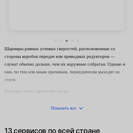
Шарниры равных угловых скоростей, расположенные со
стороны коробок передач или приводных редукторов —
служат обычно дольше, чем их наружные собратья. Однако и
они, по тем или иным причинам, периодически выходят из
строя.
Поломка может произойти из-за:
попадания внутрь узла воды или грязи — это чаще всего
Показать все
происходит при повреждении пыльников;
сильных ударных нагрузок, приводящих к деформации
13 сервисов по всей стране
компонентов шарнира;