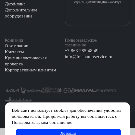
сервис и рекомендации мастера
Детейлинг
Дополнительное
оборудование
Компания
Пользовательское
соглашение
О компании
+7 863 285 48 49
Контакты
info@freshautoservice.ru
Криминалистическая
проверка
Корпоративным клиентам
©️ 2026 Fresh Auto
Веб-сайт использует cookies для обеспечания удобства
пользователей. Продолжая работу вы соглашаетесь с
Сетевое издание «Первый автомобильный маркетплейс» зарегистрировано
Пользовательским соглашение
Решением Федеральной службы по надзору в сфере связи, информационных
технологий и массовых коммуникаций (Роскомнадзор) № Эл № ФС77-84512 от
29 декабря 2022 г.
Хорошо