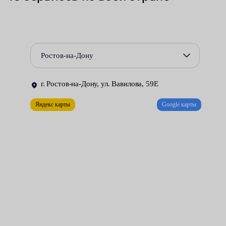
коррозионных разрушений, происходящих по причине
использования не соответствующих требованиям
производителя смазочных материалов.
Ростов-на-Дону
Для замены внутреннего ШРУСа приходится полностью
демонтировать неисправный приводной вал. Эту трудоёмкую
г. Ростов-на-Дону, ул. Вавилова, 59Е
работу можно выполнить лишь в условиях хорошо
оборудованной мастерской. Автомобилистов, желающих
Яндекс карты
Google карты
оперативно устранить возникшую проблему и качественно
отремонтировать свою машину за разумную плату, мы
приглашаем в сервисные центры Fresh Auto.