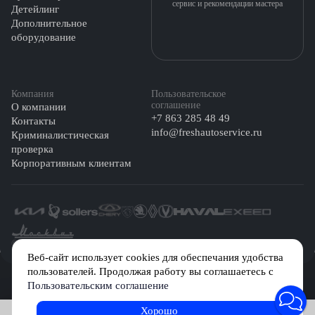
сервис и рекомендации мастера
Детейлинг
Дополнительное
оборудование
Компания
Пользовательское
соглашение
О компании
+7 863 285 48 49
Контакты
info@freshautoservice.ru
Криминалистическая
проверка
Корпоративным клиентам
©️ 2026 Fresh Auto
Веб-сайт использует cookies для обеспечания удобства
пользователей. Продолжая работу вы соглашаетесь с
Сетевое издание «Первый автомобильный маркетплейс» зарегистрировано
Пользовательским соглашение
Решением Федеральной службы по надзору в сфере связи, информационных
технологий и массовых коммуникаций (Роскомнадзор) № Эл № ФС77-84512 от
29 декабря 2022 г.
Хорошо