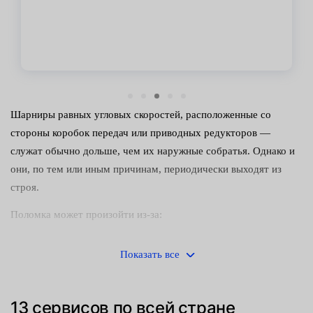
Шарниры равных угловых скоростей, расположенные со
стороны коробок передач или приводных редукторов —
служат обычно дольше, чем их наружные собратья. Однако и
они, по тем или иным причинам, периодически выходят из
строя.
Поломка может произойти из-за:
попадания внутрь узла воды или грязи — это чаще всего
Показать все
происходит при повреждении пыльников;
сильных ударных нагрузок, приводящих к деформации
13 сервисов по всей стране
компонентов шарнира;