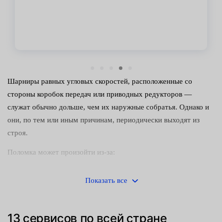
Шарниры равных угловых скоростей, расположенные со
стороны коробок передач или приводных редукторов —
служат обычно дольше, чем их наружные собратья. Однако и
они, по тем или иным причинам, периодически выходят из
строя.
Поломка может произойти из-за:
попадания внутрь узла воды или грязи — это чаще всего
Показать все
происходит при повреждении пыльников;
сильных ударных нагрузок, приводящих к деформации
13 сервисов по всей стране
компонентов шарнира;