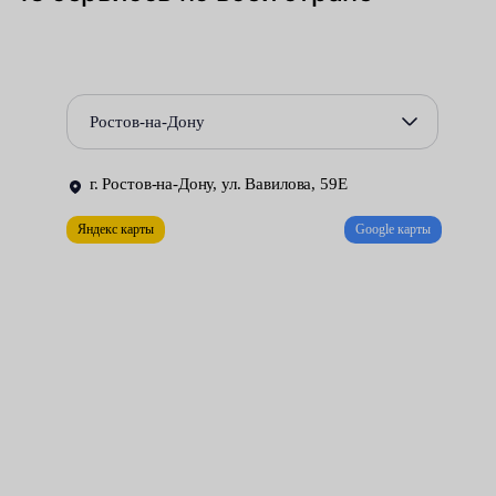
коррозионных разрушений, происходящих по причине
использования не соответствующих требованиям
производителя смазочных материалов.
Ростов-на-Дону
Для замены внутреннего ШРУСа приходится полностью
демонтировать неисправный приводной вал. Эту трудоёмкую
г. Ростов-на-Дону, ул. Вавилова, 59Е
работу можно выполнить лишь в условиях хорошо
оборудованной мастерской. Автомобилистов, желающих
Яндекс карты
Google карты
оперативно устранить возникшую проблему и качественно
отремонтировать свою машину за разумную плату, мы
приглашаем в сервисные центры Fresh Auto.