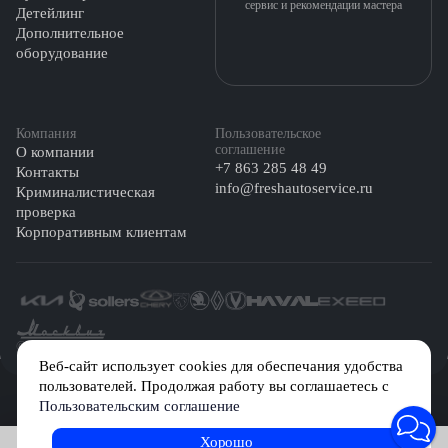
сервис и рекомендации мастера
Детейлинг
Дополнительное
оборудование
Компания
Пользовательское
соглашение
О компании
+7 863 285 48 49
Контакты
info@freshautoservice.ru
Криминалистическая
проверка
Корпоративным клиентам
©️ 2026 Fresh Auto
Веб-сайт использует cookies для обеспечания удобства
пользователей. Продолжая работу вы соглашаетесь с
Сетевое издание «Первый автомобильный маркетплейс» зарегистрировано
Пользовательским соглашение
Решением Федеральной службы по надзору в сфере связи, информационных
технологий и массовых коммуникаций (Роскомнадзор) № Эл № ФС77-84512 от
29 декабря 2022 г.
Хорошо