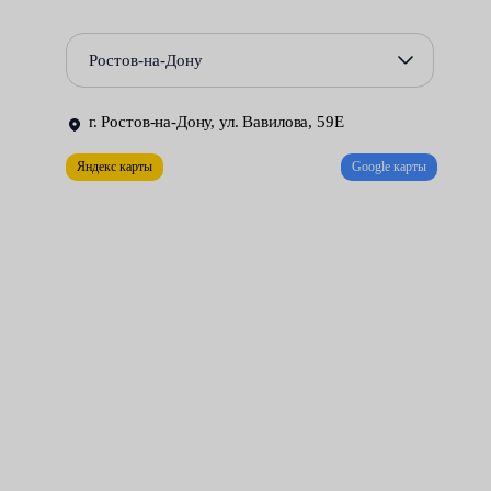
Повреждения сальников и уплотнений, приводящие к
Ростов-на-Дону
утечке жидкости из гидравлической системы.
Некорректная работа гидрораспределителя.
г. Ростов-на-Дону, ул. Вавилова, 59Е
Ремонт рулевой рейки может быть выполнен только в
Яндекс карты
Google карты
специально оборудованной мастерской. Необходимые условия
созданы в цехах нашего сервисного центра. За разумную
плату мы делаем всё возможное для того, чтобы управлять
автомобилем стало удобно и безопасно.