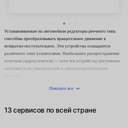
Устанавливаемые на автомобили редукторы реечного типа
способны преобразовывать вращательное движение в
возвратно-поступательное. Эти устройства оснащаются
различного типа усилителями. Наибольшее распространение
получили гидроусилители — хотя эти устройства постепенно
заменяются на электрические и электрогидравлические
аналоги.
Управлять машиной с неисправным редуктором небезопасно.
Показать все
Следует как можно скорее обнаружить и устранить
неисправность. Среди наиболее часто встречающихся причин
13 сервисов по всей стране
поломок:
Механический износ деталей (направляющих втулок,
зубчатого штока и сопрягаемой с ним шестерни).