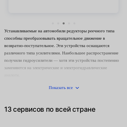
Устанавливаемые на автомобили редукторы реечного типа
способны преобразовывать вращательное движение в
возвратно-поступательное. Эти устройства оснащаются
различного типа усилителями. Наибольшее распространение
получили гидроусилители — хотя эти устройства постепенно
заменяются на электрические и электрогидравлические
аналоги.
Управлять машиной с неисправным редуктором небезопасно.
Показать все
Следует как можно скорее обнаружить и устранить
неисправность. Среди наиболее часто встречающихся причин
13 сервисов по всей стране
поломок:
Механический износ деталей (направляющих втулок,
зубчатого штока и сопрягаемой с ним шестерни).