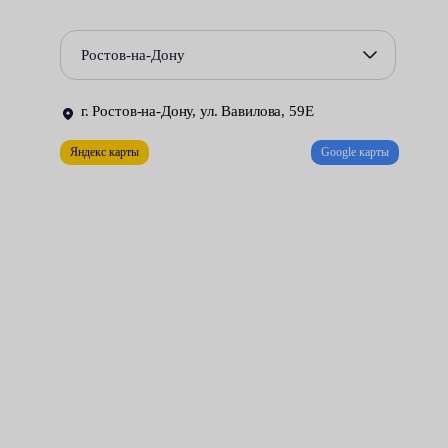
Повреждения сальников и уплотнений, приводящие к
Ростов-на-Дону
утечке жидкости из гидравлической системы.
Некорректная работа гидрораспределителя.
г. Ростов-на-Дону, ул. Вавилова, 59Е
Ремонт рулевой рейки может быть выполнен только в
Яндекс карты
Google карты
специально оборудованной мастерской. Необходимые условия
созданы в цехах нашего сервисного центра. За разумную
плату мы делаем всё возможное для того, чтобы управлять
автомобилем стало удобно и безопасно.