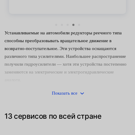
Устанавливаемые на автомобили редукторы реечного типа
способны преобразовывать вращательное движение в
возвратно-поступательное. Эти устройства оснащаются
различного типа усилителями. Наибольшее распространение
получили гидроусилители — хотя эти устройства постепенно
заменяются на электрические и электрогидравлические
аналоги.
Управлять машиной с неисправным редуктором небезопасно.
Показать все
Следует как можно скорее обнаружить и устранить
неисправность. Среди наиболее часто встречающихся причин
13 сервисов по всей стране
поломок:
Механический износ деталей (направляющих втулок,
зубчатого штока и сопрягаемой с ним шестерни).