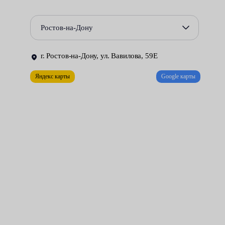
Повреждения сальников и уплотнений, приводящие к
Ростов-на-Дону
утечке жидкости из гидравлической системы.
Некорректная работа гидрораспределителя.
г. Ростов-на-Дону, ул. Вавилова, 59Е
Ремонт рулевой рейки может быть выполнен только в
Яндекс карты
Google карты
специально оборудованной мастерской. Необходимые условия
созданы в цехах нашего сервисного центра. За разумную
плату мы делаем всё возможное для того, чтобы управлять
автомобилем стало удобно и безопасно.