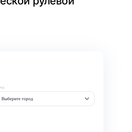
ческой рулевой
род
Выберите город