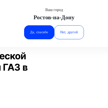
Ваш город
Ростов-на-Дону
Минеральные Воды
ие
Ремонт гидравлической рулевой рейки
ГАЗ
Ростов-на-Дону
Да, спасибо
Нет, другой
Ставрополь
Статьи
Отзывы
Тюмень
еской
 ГАЗ в