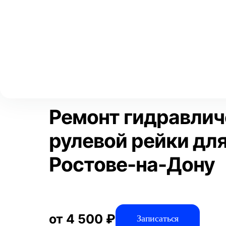
Выберите свой город
Москва
Главная
Услуги
Отзывы
Автосервис
Рулевое управлен
Аксай
Волгоград
Преимущества
Воронеж
Краснодар
Ремонт гидравлич
рулевой рейки для
Ростове-на-Дону
от 4 500 ₽
Записаться