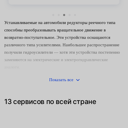
Устанавливаемые на автомобили редукторы реечного типа
способны преобразовывать вращательное движение в
возвратно-поступательное. Эти устройства оснащаются
различного типа усилителями. Наибольшее распространение
получили гидроусилители — хотя эти устройства постепенно
заменяются на электрические и электрогидравлические
аналоги.
Управлять машиной с неисправным редуктором небезопасно.
Показать все
Следует как можно скорее обнаружить и устранить
неисправность. Среди наиболее часто встречающихся причин
13 сервисов по всей стране
поломок:
Механический износ деталей (направляющих втулок,
зубчатого штока и сопрягаемой с ним шестерни).