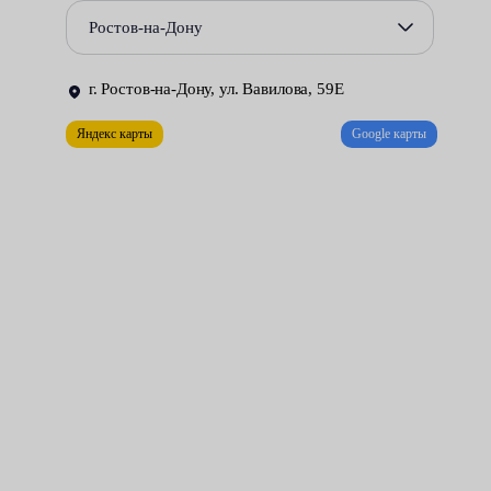
Повреждения сальников и уплотнений, приводящие к
Ростов-на-Дону
утечке жидкости из гидравлической системы.
Некорректная работа гидрораспределителя.
г. Ростов-на-Дону, ул. Вавилова, 59Е
Ремонт рулевой рейки может быть выполнен только в
Яндекс карты
Google карты
специально оборудованной мастерской. Необходимые условия
созданы в цехах нашего сервисного центра. За разумную
плату мы делаем всё возможное для того, чтобы управлять
автомобилем стало удобно и безопасно.