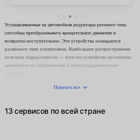
Устанавливаемые на автомобили редукторы реечного типа
способны преобразовывать вращательное движение в
возвратно-поступательное. Эти устройства оснащаются
различного типа усилителями. Наибольшее распространение
получили гидроусилители — хотя эти устройства постепенно
заменяются на электрические и электрогидравлические
аналоги.
Управлять машиной с неисправным редуктором небезопасно.
Показать все
Следует как можно скорее обнаружить и устранить
неисправность. Среди наиболее часто встречающихся причин
13 сервисов по всей стране
поломок:
Механический износ деталей (направляющих втулок,
зубчатого штока и сопрягаемой с ним шестерни).