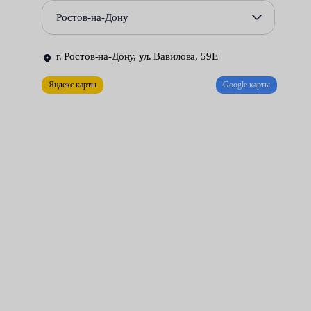
Повреждения сальников и уплотнений, приводящие к
Ростов-на-Дону
утечке жидкости из гидравлической системы.
Некорректная работа гидрораспределителя.
г. Ростов-на-Дону, ул. Вавилова, 59Е
Ремонт рулевой рейки может быть выполнен только в
Яндекс карты
Google карты
специально оборудованной мастерской. Необходимые условия
созданы в цехах нашего сервисного центра. За разумную
плату мы делаем всё возможное для того, чтобы управлять
автомобилем стало удобно и безопасно.