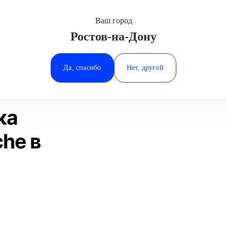
Ваш город
Ростов-на-Дону
Минеральные Воды
мена подшипника ступицы
Porsche
Ростов-на-Дону
Да, спасибо
Нет, другой
Ставрополь
Статьи
Отзывы
Тюмень
ка
he в