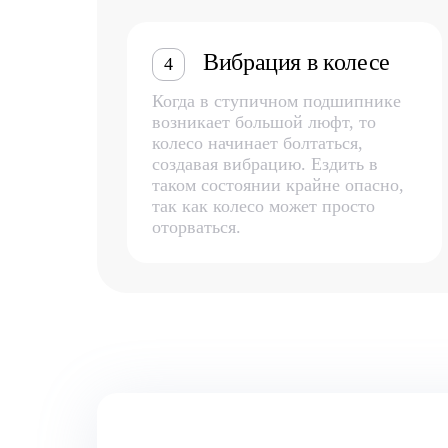
Вибрация в колесе
4
Когда в ступичном подшипнике
возникает большой люфт, то
колесо начинает болтаться,
создавая вибрацию. Ездить в
таком состоянии крайне опасно,
так как колесо может просто
оторваться.