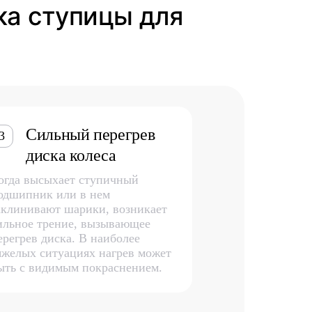
ка ступицы для
Сильный перегрев
3
диска колеса
огда высыхает ступичный
одшипник или в нем
аклинивают шарики, возникает
ильное трение, вызывающее
ерегрев диска. В наиболее
яжелых ситуациях нагрев может
ыть с видимым покраснением.