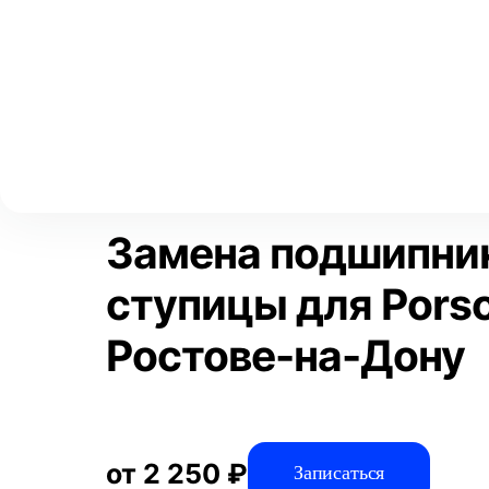
Выберите свой город
Москва
Главная
Услуги
Отзывы
Автосервис
Подвеска
За
Аксай
Волгоград
Преимущества
Воронеж
Краснодар
Замена подшипни
ступицы для Porsc
Ростове-на-Дону
от 2 250 ₽
Записаться