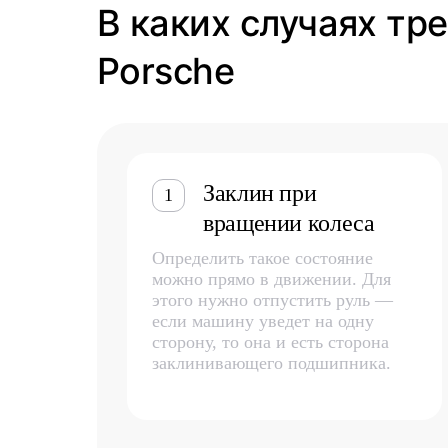
В каких случаях тр
Porsche
Заклин при
1
вращении колеса
Определить такое состояние
можно прямо в движении. Для
этого нужно отпустить руль —
если машину уведет на одну
сторону, то она и есть сторона
заклинивающего подшипника.