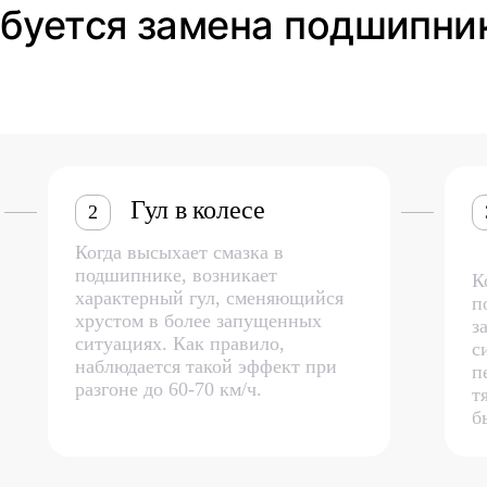
ебуется замена подшипни
Гул в колесе
2
Когда высыхает смазка в
подшипнике, возникает
К
характерный гул, сменяющийся
п
хрустом в более запущенных
з
ситуациях. Как правило,
с
наблюдается такой эффект при
п
разгоне до 60-70 км/ч.
т
б