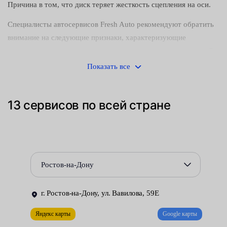
Причина в том, что диск теряет жесткость сцепления на оси.
Специалисты автосервисов Fresh Auto рекомендуют обратить
внимание на следующие признаки, характеризующие
частичное или полное разрушение этого компонента ходовой
части, относящегося к самым нагруженным узлам подвески
Показать все
автомобиля:
люфт — осевой или боковой особого значения не имеет;
13 сервисов по всей стране
неравномерный износ резины;
металлический стук при преодолении дорожных
неровностей — «лежачие полицейские», ямы и кочки;
Ростов-на-Дону
раскачка машины в движении, нестабильный ход и
ухудшение управляемости;
г. Ростов-на-Дону, ул. Вавилова, 59Е
гул в зоне ступицы, усиливающийся по мере роста
Яндекс карты
Google карты
оборотов.