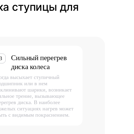
ка ступицы для
Сильный перегрев
3
диска колеса
огда высыхает ступичный
одшипник или в нем
аклинивают шарики, возникает
ильное трение, вызывающее
ерегрев диска. В наиболее
яжелых ситуациях нагрев может
ыть с видимым покраснением.