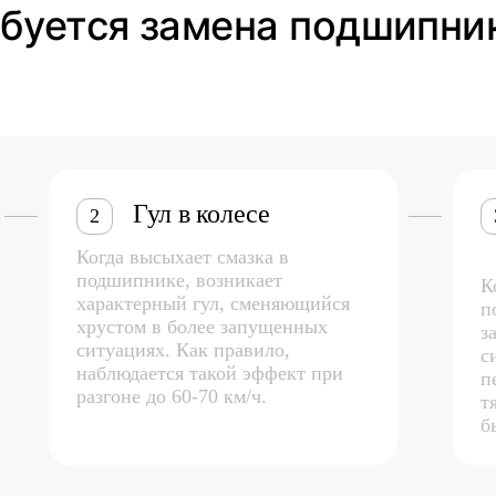
ебуется замена подшипни
Гул в колесе
2
Когда высыхает смазка в
подшипнике, возникает
К
характерный гул, сменяющийся
п
хрустом в более запущенных
з
ситуациях. Как правило,
с
наблюдается такой эффект при
п
разгоне до 60-70 км/ч.
т
б