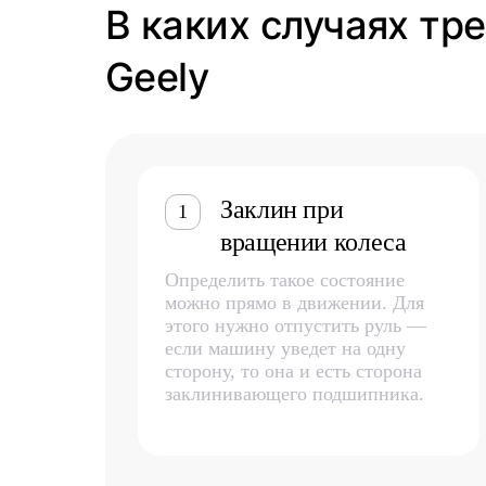
В каких случаях тр
Geely
Заклин при
1
вращении колеса
Определить такое состояние
можно прямо в движении. Для
этого нужно отпустить руль —
если машину уведет на одну
сторону, то она и есть сторона
заклинивающего подшипника.