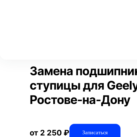
Выберите свой город
Москва
Главная
Услуги
Отзывы
Автосервис
Подвеска
За
Аксай
Волгоград
Преимущества
Воронеж
Краснодар
Замена подшипни
ступицы для Geely
Ростове-на-Дону
от 2 250 ₽
Записаться