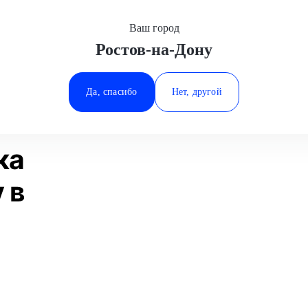
Ваш город
Ростов-на-Дону
Минеральные Воды
мена подшипника ступицы
Geely
Ростов-на-Дону
Да, спасибо
Нет, другой
Ставрополь
Статьи
Отзывы
Тюмень
ка
 в