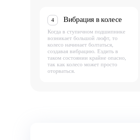
Вибрация в колесе
4
Когда в ступичном подшипнике
возникает большой люфт, то
колесо начинает болтаться,
создавая вибрацию. Ездить в
таком состоянии крайне опасно,
так как колесо может просто
оторваться.