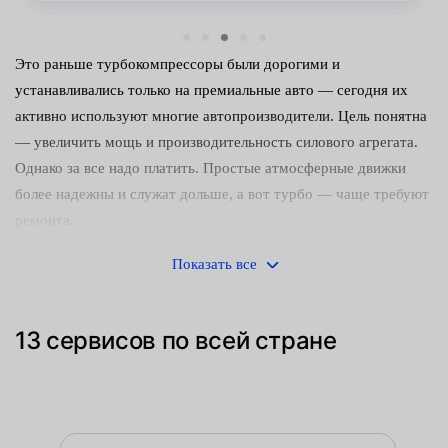
Это раньше турбокомпрессоры были дорогими и
устанавливались только на премиальные авто — сегодня их
активно используют многие автопроизводители. Цель понятна
— увеличить мощь и производительность силового агрегата.
Однако за все надо платить. Простые атмосферные движки
более надежны и служат дольше, а вот турбо — чаще требуют
ремонта.
Ресурс узла во многом зависит от ухода за машиной и
Показать все
манерой вождения. Компрессор не любит агрессивной езды,
некачественное масло и плохое топливо. Кроме того, владелец
13 сервисов по всей стране
должен вовремя заменять воздушный фильтр. Если правильно
следить за турбиной, она прослужит не меньше 150 тыс.
километров, а на дизельных моторах — вдвое больше.
Таким образом, основные причины выхода из строя турбины.