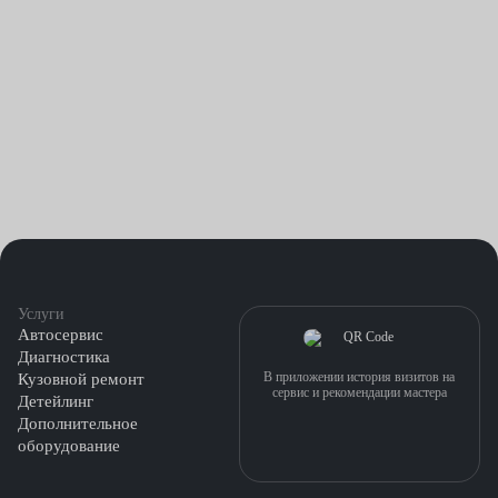
Передув или перекрут. Из-за повышенных оборотов могут
повреждаться втулки и вал.
Неисправность форсунок и других компонентов
топливной системы. В этом случае большое количество
нагара оседает на поверхностях и приводит к
повреждению стопорных колес, механизма изменяемой
геометрии и т. д.
Цена ремонта турбин в автосервисах Fresh Auto начинается от
4500 рублей. Мы демонтируем узел, заменяем поврежденные
Услуги
детали, проверяем герметичность соединений.
Автосервис
Диагностика
В приложении история визитов на
Кузовной ремонт
сервис и рекомендации мастера
Детейлинг
Дополнительное
оборудование