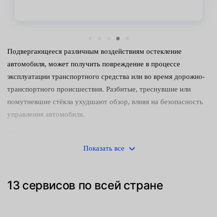
Подвергающееся различным воздействиям остекление
автомобиля, может получить повреждение в процессе
эксплуатации транспортного средства или во время дорожно-
транспортного происшествия. Разбитые, треснувшие или
помутневшие стёкла ухудшают обзор, влияя на безопасность
управления автомобиля.
Как проводится замена
Показать все
Используя современные технологии, производители
закрепляют отдельные элементы остекления с помощью
высокопрочных клеящих составов. При этом для снятия
13 сервисов по всей стране
старых и установки новых деталей требуются:
специальные профессиональные навыки;