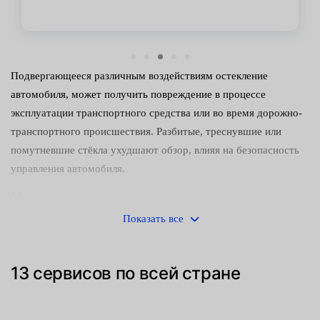
Подвергающееся различным воздействиям остекление
автомобиля, может получить повреждение в процессе
эксплуатации транспортного средства или во время дорожно-
транспортного происшествия. Разбитые, треснувшие или
помутневшие стёкла ухудшают обзор, влияя на безопасность
управления автомобиля.
Как проводится замена
Показать все
Используя современные технологии, производители
закрепляют отдельные элементы остекления с помощью
высокопрочных клеящих составов. При этом для снятия
13 сервисов по всей стране
старых и установки новых деталей требуются:
специальные профессиональные навыки;