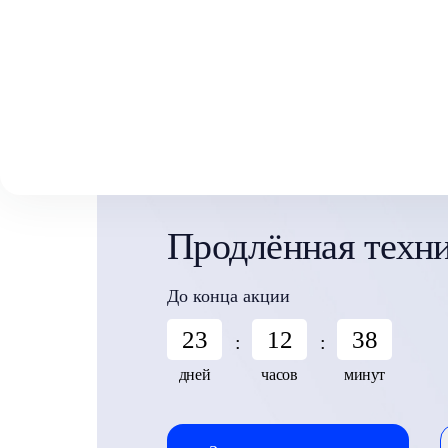
Выберите свой город
Москва
Главная
Акции
Продлённая техническая защита
Аксай
Волгоград
Воронеж
Краснодар
Продлённая техни
До конца акции
23
12
38