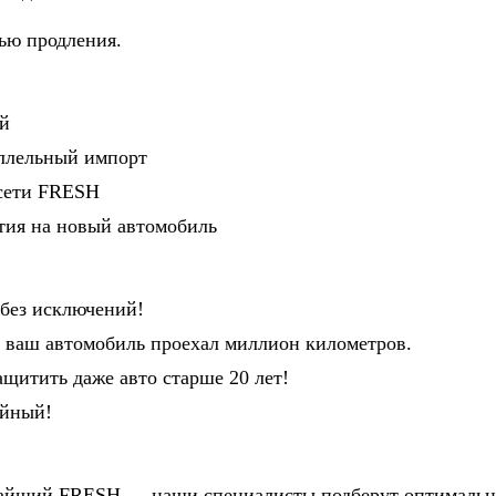
ью продления.
ей
аллельный импорт
 сети FRESH
нтия на новый автомобиль
 без исключений!
и ваш автомобиль проехал миллион километров.
ащитить даже авто старше 20 лет!
ийный!
лижайший FRESH — наши специалисты подберут оптималь