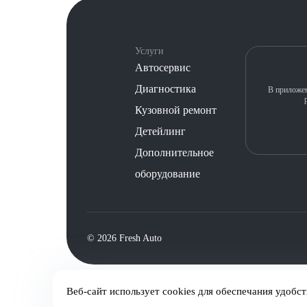
Услуги
Автосервис
Диагностика
В приложен
Кузовной ремонт
Детейлинг
Дополнительное
оборудование
©️ 2026 Fresh Auto
Сетевое издание «Первый автомобильный маркетплейс» зарегистриро
Веб-сайт использует cookies для обеспечания удобс
информационных технологий и массовых коммуникаций (Роскомнадз