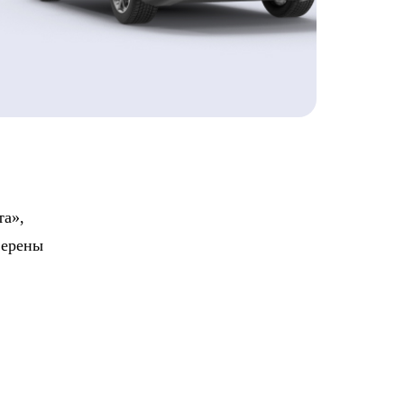
та»,
верены