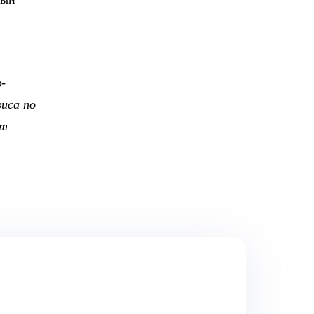
-
иса по
ут